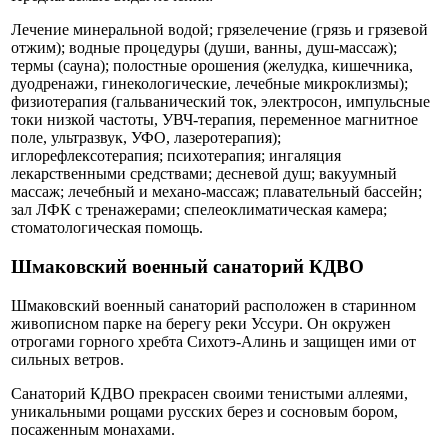
Лечение минеральной водой; грязелечение (грязь и грязевой
отжим); водные процедуры (души, ванны, душ-массаж);
термы (сауна); полостные орошения (желудка, кишечника,
дуодренажи, гинекологические, лечебные микроклизмы);
физиотерапия (гальванический ток, электросон, импульсные
токи низкой частоты, УВЧ-терапия, переменное магнитное
поле, ультразвук, УФО, лазеротерапия);
иглорефлексотерапия; психотерапия; ингаляция
лекарственными средствами; десневой душ; вакуумный
массаж; лечебный и механо-массаж; плавательный бассейн;
зал ЛФК с тренажерами; спелеоклиматическая камера;
стоматологическая помощь.
Шмаковский военный санаторий КДВО
Шмаковский военный санаторий расположен в старинном
живописном парке на берегу реки Уссури. Он окружен
отрогами горного хребта Сихотэ-Алинь и защищен ими от
сильных ветров.
Санаторий КДВО прекрасен своими тенистыми аллеями,
уникальными рощами русских берез и сосновым бором,
посаженным монахами.