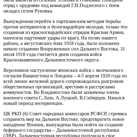
отряд с орудиями под командой Г.И.Подлесного с боем
овладел селом Руновка.
Вынужденная перейти к партизанским методам борьбы
против интервентов и белогвардейцев молодая, только что
созданная из красногвардейских отрядов Красная Армия,
наносила ощутимые удары по врагу. На полях нашего
района, а августовских боях 1918 года, было положено
начало созданию Вооруженных сил Дальнего Востока, 31
июля 1918 года считается днем создания войск
Краснознаменного Дальневосточного округа.
Вероломное наступление японских войск с молчаливого
согласия Вашингтона и Лондона – 4-5 апреля 1920 года по
всей линии железной дороги сопровождалось разгромом
общественных организаций, арестами и расстрелами
коммунистов. Во Владивостоке были захвачены члены
военного совета С.Лазо, А.Луцкий, В.Сибирцев. Начался
новый период интервенции.
ЦК РКП (б) Совет народных комиссаров РСФСР, стремясь
сохранить мир на Дальнем Востоке, предотвратить новое
нападение Японии, вынуждены были пойти на создание
буферного государства – Дальневосточной республики
(ДВР). Дальневосточная республика получила в свое