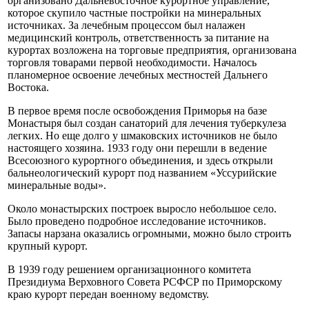
организовано Дальневосточное курортное управление,
которое скупило частные постройки на минеральных
источниках. За лечебным процессом был налажен
медицинский контроль, ответственность за питание на
курортах возложена на торговые предприятия, организована
торговля товарами первой необходимости. Началось
планомерное освоение лечебных местностей Дальнего
Востока.
В первое время после освобождения Приморья на базе
Монастыря был создан санаторий для лечения туберкулеза
легких. Но еще долго у шмаковских источников не было
настоящего хозяина. 1933 году они перешли в ведение
Всесоюзного курортного объединения, и здесь открыли
бальнеологический курорт под названием «Уссурийские
минеральные воды».
Около монастырских построек выросло небольшое село.
Было проведено подробное исследование источников.
Запасы нарзана оказались огромными, можно было строить
крупный курорт.
В 1939 году решением организационного комитета
Президиума Верховного Совета РСФСР по Приморскому
краю курорт передан военному ведомству.