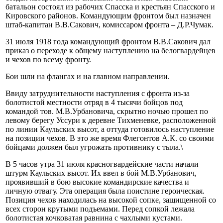
батальон состоял из рабочих Спасска и крестьян Спасского и
Кировского районов. Командующим фронтом был назначен
штаб-капитан В.В.Сакович, комиссаром фронта – Д.Р.Чумак.
31 июля 1918 года командующий фронтом В.В.Сакович дал
приказ о переходе к общему наступлению на белогвардейцев
и чехов по всему фронту.
Бои шли на флангах и на главном направлении.
Ввиду затруднительности наступления с фронта из-за
болотистой местности отряд в 4 тысячи бойцов под
командой тов. М.В.Урбановича, скрытно ночью прошел по
левому берегу Уссури к деревне Тихменевке, расположенной
по линии Каульских высот, а оттуда готовилось наступление
на позиции чехов. В это же время Флегонтов А.К. со своими
бойцами должен был угрожать противнику с тыла.\
В 5 часов утра 31 июля красногвардейские части начали
штурм Каульских высот. Их ввел в бой М.В.Урбанович,
проявивший в бою высокие командирские качества и
личную отвагу. Эта операция была поистине героическая.
Позиция чехов находилась на высокой сопке, защищенной со
всех сторон крутыми подъемами. Перед сопкой лежала
болотистая кочковатая равнина с чахлыми кустами.