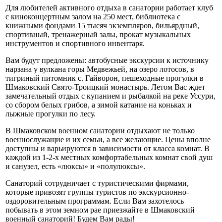
Для любителей активного отдыха в санатории работает клуб
с киноконцертным залом на 250 мест, библиотека с
книжными фондами 15 тысяч экземпляров, бильярдный,
спортивный, тренажерный залы, прокат музыкальных
инструментов и спортивного инвентаря.
Вам будут предложены: автобусные экскурсии к источнику
нарзана у вулкана горы Медвежьей, на озеро лотосов, в
тигриный питомник с. Гайворон, пешеходные прогулки в
Шмаковский Свято-Троицкий монастырь. Летом Вас ждет
замечательный отдых с купанием и рыбалкой на реке Уссури,
со сбором белых грибов, а зимой катание на коньках и
лыжные прогулки по лесу.
В Шмаковском военном санатории отдыхают не только
военнослужащие и их семьи, а все желающие. Цены вполне
доступны и варьируются в зависимости от класса комнат. В
каждой из 1-2-х местных комфортабельных комнат свой душ
и санузел, есть «люксы» и «полулюксы».
Санаторий сотрудничает с туристическими фирмами,
которые привозят группы туристов по экскурсионно-
оздоровительным программам. Если Вам захотелось
побывать в этом земном рае приезжайте в Шмаковский
военный санаторий! Будем Вам рады!