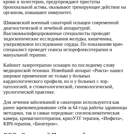
крови и холестерин, предупреждают приступы
бронхиальной астмы, оказывают тренирующее действие на
организм, повышают иммунитет.
Шмаковский военный санаторий оснащен современной
диагностической и лечебной аппаратурой.
Высококвалифицированные специалисты проводят
эндоскопические исследования желудка, кишечника,
ультразвуковое исследование сердца. По показаниям врач-
специалист проведет сеансы иглорефлексотерапии и
мануальной терапии.
Кабинет лазеротерапии оснащен по последнему слову
медицинской техники. Новейший аппарат «Рикта» нашел
широкое применение не только у больных
кардиологического профиля, но и у больных с лор-
патологией, в стоматологической, гинекологической,
урологической практике.
Для лечения заболеваний в санатории используются как
ранее зарекомендовавшие себя за 64 года работы здравницы
методики, так и самые передовые: спелеоклиматическая
камера, кримагнитотерапия, криоУЗТ терапия, «Инфита»,
КВЧ-терапия, «Биоптрон».