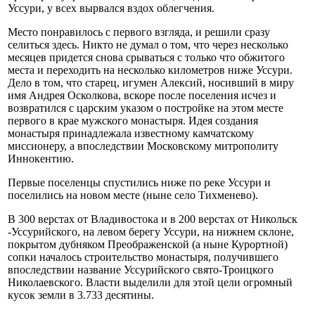
Уссури, у всех вырвался вздох облегчения.
Место понравилось с первого взгляда, и решили сразу
селиться здесь. Никто не думал о том, что через несколько
месяцев придется снова срываться с только что обжитого
места и переходить на несколько километров ниже Уссури.
Дело в том, что старец, игумен Алексий, носивший в миру
имя Андрея Осколкова, вскоре после поселения исчез и
возвратился с царским указом о постройке на этом месте
первого в крае мужского монастыря. Идея создания
монастыря принадлежала известному камчатскому
миссионеру, а впоследствии Московскому митрополиту
Иннокентию.
Первые поселенцы спустились ниже по реке Уссури и
поселились на новом месте (ныне село Тихменево).
В 300 верстах от Владивостока и в 200 верстах от Никольск
-Уссурийского, на левом берегу Уссури, на нижнем склоне,
покрытом дубняком Преображенской (а ныне Курортной)
сопки началось строительство монастыря, получившего
впоследствии название Уссурийского свято-Троицкого
Николаевского. Власти выделили для этой цели огромный
кусок земли в 3.733 десятины.