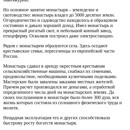
Но основное занятие монастыря – земледелие и
скотоводство: монастырь владел до 5000 десятин земли.
Огородничество и садоводство находилось в образцовом
состоянии и давало хороший доход. Имел монастырь и
прекрасный рогатый скот, и небольшой конный завод,
птицеферму. Осколков построил даже электростанцию.
Рядом с монастырем образуются села. Здесь оседают
крестьянские семьи, переселенцы из европейской части
России.
Монастырь сдавал в аренду окрестным крестьянам
сельскохозяйственные машины, снабжал их семенами,
продовольствие, необходимыми кузнечными поделками.
Мастерские были завалены заказами местных жителей.
Причем расчет производился не деньгами, а отработкой
определенного числа дней на монастырских землях. Да
своих послушников в монастыре было более 300 душ, вся
жизнь которых состояла из сплошного физического труда и
молитв.
Нещадная эксплуатация тех и других способствовала
быстрому росту богатств монастыря.