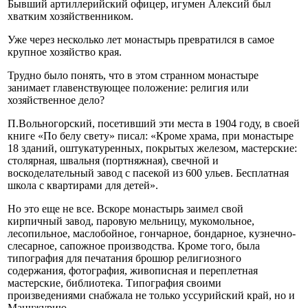
Бывший артиллерийский офицер, игумен Алексий был
хватким хозяйственником.
Уже через несколько лет монастырь превратился в самое
крупное хозяйство края.
Трудно было понять, что в этом странном монастыре
занимает главенствующее положение: религия или
хозяйственное дело?
П.Вольногорский, посетивший эти места в 1904 году, в своей
книге «По белу свету» писал: «Кроме храма, при монастыре
18 зданий, оштукатуренных, покрытых железом, мастерские:
столярная, швальня (портняжная), свечной и
воскоделательный завод с пасекой из 600 ульев. Бесплатная
школа с квартирами для детей».
Но это еще не все. Вскоре монастырь заимел свой
кирпичный завод, паровую мельницу, мукомольное,
лесопильное, маслобойное, гончарное, бондарное, кузнечно-
слесарное, сапожное производства. Кроме того, была
типография для печатания брошюр религиозного
содержания, фотография, живописная и переплетная
мастерские, библиотека. Типография своими
произведениями снабжала не только уссурийский край, но и
Манчжурию.