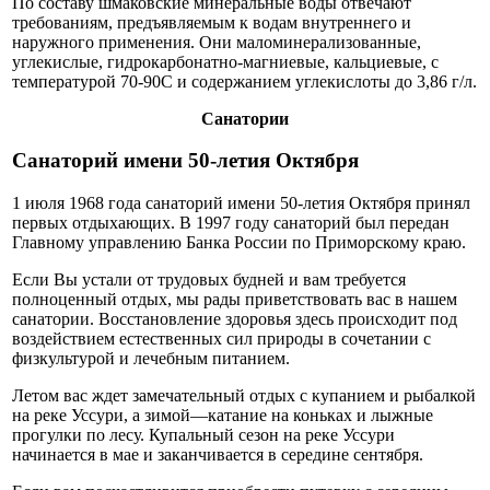
По составу шмаковские минеральные воды отвечают
требованиям, предъявляемым к водам внутреннего и
наружного применения. Они маломинерализованные,
углекислые, гидрокарбонатно-магниевые, кальциевые, с
температурой 70-90С и содержанием углекислоты до 3,86 г/л.
Санатории
Санаторий имени 50-летия Октября
1 июля 1968 года санаторий имени 50-летия Октября принял
первых отдыхающих. В 1997 году санаторий был передан
Главному управлению Банка России по Приморскому краю.
Если Вы устали от трудовых будней и вам требуется
полноценный отдых, мы рады приветствовать вас в нашем
санатории. Восстановление здоровья здесь происходит под
воздействием естественных сил природы в сочетании с
физкультурой и лечебным питанием.
Летом вас ждет замечательный отдых с купанием и рыбалкой
на реке Уссури, а зимой—катание на коньках и лыжные
прогулки по лесу. Купальный сезон на реке Уссури
начинается в мае и заканчивается в середине сентября.