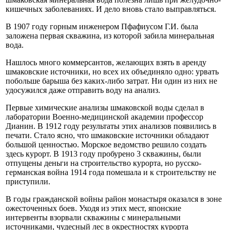
кишечных заболеваниях. И дело вновь стало выправляться.
В 1907 году горным инженером Пфафиусом Г.И. была
заложена первая скважина, из которой забила минеральная
вода.
Нашлось много коммерсантов, желающих взять в аренду
шмаковские источники, но всех их объединяло одно: урвать
побольше барыша без каких-либо затрат. Ни один из них не
удосужился даже отправить воду на анализ.
Первые химические анализы шмаковской воды сделал в
лаборатории Военно-медицинской академии профессор
Дианин. В 1912 году результаты этих анализов появились в
печати. Стало ясно, что шмаковские источники обладают
большой ценностью. Морское ведомство решило создать
здесь курорт. В 1913 году пробурено 3 скважины, были
отпущены деньги на строительство курорта, но русско-
германская война 1914 года помешала и к строительству не
приступили.
В годы гражданской войны район монастыря оказался в зоне
ожесточенных боев. Уходя из этих мест, японские
интервенты взорвали скважины с минеральными
источниками, чудесный лес в окрестностях курорта