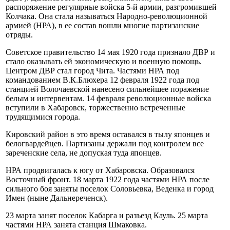
распоряжение регулярные войска 5-й армии, разгромившей
Колчака. Она стала называться Народно-революционной
армией (НРА), в ее состав вошли многие партизанские
отряды.
Советское правительство 14 мая 1920 года признало ДВР и
стало оказывать ей экономическую и военную помощь.
Центром ДВР стал город Чита. Частями НРА под
командованием В.К.Блюхера 12 февраля 1922 года под
станцией Волочаевской нанесено сильнейшее поражение
белым и интервентам. 14 февраля революционные войска
вступили в Хабаровск, торжественно встреченные
трудящимися города.
Кировский район в это время оставался в тылу японцев и
белогвардейцев. Партизаны держали под контролем все
зареченские села, не допуская туда японцев.
НРА продвигалась к югу от Хабаровска. Образовался
Восточный фронт. 18 марта 1922 года частями НРА после
сильного боя заняты поселок Соловьевка, Веденка и город
Имен (ныне Дальнереченск).
23 марта занят поселок Кабарга и разъезд Кауль. 25 марта
частями НРА занята станция Шмаковка.