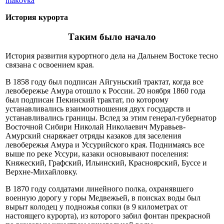
makovka
История курорта
Таким было начало
История развития курортного дела на Дальнем Востоке тесно
связана с освоением края.
В 1858 году был подписан Айгуньский трактат, когда все
левобережье Амура отошло к России. 20 ноября 1860 года
был подписан Пекинский трактат, по которому
устанавливались взаимоотношения двух государств и
устанавливались границы. Вслед за этим генерал-губернатор
Восточной Сибири Николай Николаевич Муравьев-
Амурский снаряжает отряды казаков для заселения
левобережья Амура и Уссурийского края. Поднимаясь все
выше по реке Уссури, казаки основывают поселения:
Княжеский, Графский, Ильинский, Красноярский, Буссе и
Верхне-Михайловку.
В 1870 году солдатами линейного полка, охранявшего
военную дорогу у горы Медвежьей, в поисках воды был
вырыт колодец у подножья сопки (в 9 километрах от
настоящего курорта), из которого забил фонтан прекрасной