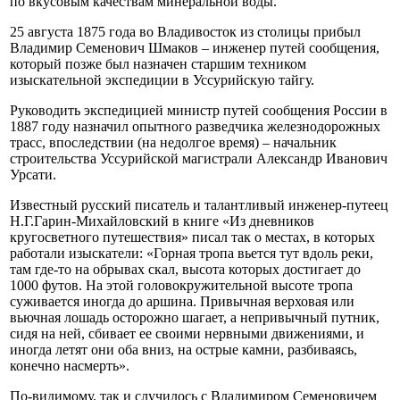
по вкусовым качествам минеральной воды.
25 августа 1875 года во Владивосток из столицы прибыл
Владимир Семенович Шмаков – инженер путей сообщения,
который позже был назначен старшим техником
изыскательной экспедиции в Уссурийскую тайгу.
Руководить экспедицией министр путей сообщения России в
1887 году назначил опытного разведчика железнодорожных
трасс, впоследствии (на недолгое время) – начальник
строительства Уссурийской магистрали Александр Иванович
Урсати.
Известный русский писатель и талантливый инженер-путеец
Н.Г.Гарин-Михайловский в книге «Из дневников
кругосветного путешествия» писал так о местах, в которых
работали изыскатели: «Горная тропа вьется тут вдоль реки,
там где-то на обрывах скал, высота которых достигает до
1000 футов. На этой головокружительной высоте тропа
суживается иногда до аршина. Привычная верховая или
вьючная лошадь осторожно шагает, а непривычный путник,
сидя на ней, сбивает ее своими нервными движениями, и
иногда летят они оба вниз, на острые камни, разбиваясь,
конечно насмерть».
По-видимому, так и случилось с Владимиром Семеновичем