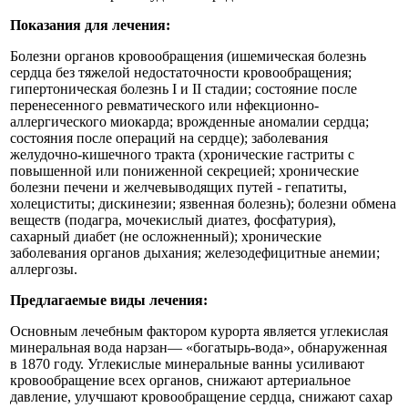
Показания для лечения:
Болезни органов кровообращения (ишемическая болезнь
сердца без тяжелой недостаточности кровообращения;
гипертоническая болезнь I и II стадии; состояние после
перенесенного ревматического или нфекционно-
аллергического миокарда; врожденные аномалии сердца;
состояния после операций на сердце); заболевания
желудочно-кишечного тракта (хронические гастриты с
повышенной или пониженной секрецией; хронические
болезни печени и желчевыводящих путей - гепатиты,
холециститы; дискинезии; язвенная болезнь); болезни обмена
веществ (подагра, мочекислый диатез, фосфатурия),
сахарный диабет (не осложненный); хронические
заболевания органов дыхания; железодефицитные анемии;
аллергозы.
Предлагаемые виды лечения:
Основным лечебным фактором курорта является углекислая
минеральная вода нарзан— «богатырь-вода», обнаруженная
в 1870 году. Углекислые минеральные ванны усиливают
кровообращение всех органов, снижают артериальное
давление, улучшают кровообращение сердца, снижают сахар