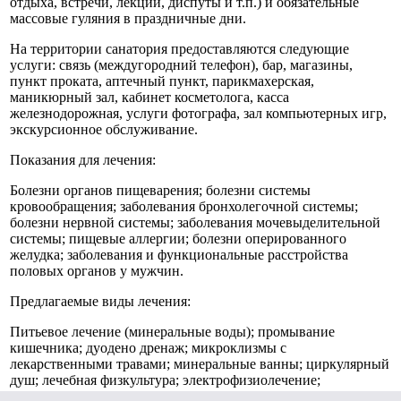
отдыха, встречи, лекции, диспуты и т.п.) и обязательные
массовые гуляния в праздничные дни.
На территории санатория предоставляются следующие
услуги: связь (междугородний телефон), бар, магазины,
пункт проката, аптечный пункт, парикмахерская,
маникюрный зал, кабинет косметолога, касса
железнодорожная, услуги фотографа, зал компьютерных игр,
экскурсионное обслуживание.
Показания для лечения:
Болезни органов пищеварения; болезни системы
кровообращения; заболевания бронхолегочной системы;
болезни нервной системы; заболевания мочевыделительной
системы; пищевые аллергии; болезни оперированного
желудка; заболевания и функциональные расстройства
половых органов у мужчин.
Предлагаемые виды лечения:
Питьевое лечение (минеральные воды); промывание
кишечника; дуодено дренаж; микроклизмы с
лекарственными травами; минеральные ванны; циркулярный
душ; лечебная физкультура; электрофизиолечение;
спелеотерапия; ингаляции; аэроионизация;