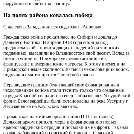
вырубили и вывезли за границу.
На полях района ковалась победа
С далекого Запада донесся сюда залп «Авроры».
Гражданская война прокатилась по Сибири и дошла до
Дальнего Востока. В апреле 1918 года японцы под
предлогом якобы происходящих нападений на японских
подданных, высадили во Владивостоке свой десант. Вслед за
ними ступили на Приморскую землю английские,
французские и американские матросы. К этому времени на
Приморской земле скопилось 30 тысяч чехословацких войск,
поднявших мятеж против Советской власти.
Перешедшие границу белогвардейские формирования и
чехословацкие войска стали теснить только что созданные
отряды Красной гвардии на север – образовался Уссурийский
фронт. Белогвардейцы были остановлены на реке Уссури у г.
Лесозаводска на Каульских высотах.
Приморская партийная организация (П.П.Постышев),
Дальсовнарком приняли меры к формированию новых
красногвардейских отрядов и посылки их на фронт. Так был
создан хабаровский и спасский батальоны. Спасский