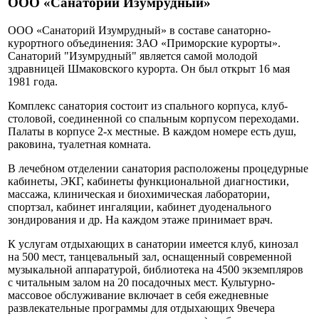
ООО «Санаторий Изумрудный»
ООО «Санаторий Изумрудный» в составе санаторно-
курортного объединения: ЗАО «Приморские курорты».
Санаторий "Изумрудный" является самой молодой
здравницей Шмаковского курорта. Он был открыт 16 мая
1981 года.
Комплекс санатория состоит из спального корпуса, клуб-
столовой, соединенной со спальным корпусом переходами.
Палаты в корпусе 2-х местные. В каждом номере есть душ,
раковина, туалетная комната.
В лечебном отделении санатория расположены процедурные
кабинеты, ЭКГ, кабинеты функциональной диагностики,
массажа, клиническая и биохимическая лаборатории,
спортзал, кабинет ингаляции, кабинет дуоденального
зондирования и др. На каждом этаже принимает врач.
К услугам отдыхающих в санатории имеется клуб, кинозал
на 500 мест, танцевальный зал, оснащенный современной
музыкальной аппаратурой, библиотека на 4500 экземпляров
с читальным залом на 20 посадочных мест. Культурно-
массовое обслуживание включает в себя ежедневные
развлекательные программы для отдыхающих 9вечера