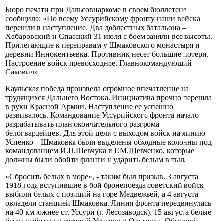
Бюро печати при Дальсовнаркоме в своем бюллетене
сообщило: «По всему Уссурийскому фронту наши войска
перешли в наступление. Два доблестных батальона –
Хабаровский и Спасский 31 июля с боем заняли все высоты.
Прилегающие к переправам у Шмаковского монастыря и
деревни Иннокентьевка. Противник несет большие потери.
Настроение войск превосходное. Главнокомандующий
Сакович».
Каульская победа произвела огромное впечатление на
трудящихся Дальнего Востока. Инициатива прочно перешла
в руки Красной Армии. Наступление ее успешно
развивалось. Командование Уссурийского фронта начало
разрабатывать план окончательного разгрома
белогвардейцев. Для этой цели с выходом войск на линию
Успенко – Шмаковка были выделены обходные колонны под
командованием И.П.Шевчука и Г.М.Шевченко, которые
должны были обойти фланги и ударить белым в тыл.
«Сбросить белых в море», - таким был призыв. 3 августа
1918 года вступившие в бой бронепоезда советский войск
выбили белых с позиций на горе Медвежьей, а 4 августа
овладели станцией Шмаковка. Линия фронта передвинулась
на 40 км южнее ст. Уссури (г. Лесозаводск). 15 августа белые
были выбиты из селений Успенка и Ольховка. Обходной