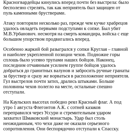
Красногвардейцы кинулись вперед почти без выстрела: было
бесполезно стрелять, так как неприятель был защищен от
пуль каменными брустверами.
Атаку повторяли несколько раз, прежде чем кучке храбрецов
удалось овладеть первыми подступами к сопке. Был убит
М.В.Урбанович. несмотря на смерть командира, войска с еще
большим упорством продвигались вперед.
Особенно жаркий бой разыгрался у сопки Круглая – главной
и наиболее укрепленной позиции чехов. Подножие горы
сплошь было усеяно трупами наших бойцов. Наконец,
последним отчаянным усилием группе бойцов удалось
добраться до гранитных валунов и забросить ручные гранаты
за бруствер и сразу же ворваться в расположение неприятеля.
Гул выстрелов почти затих, дрались штыками. Больше
половины чехов полегло на месте, остальные спешно
отступали.
На Каульских высотах победно реял Красный флаг. А под
утро 1 августа Флегонтов А.К. с сотней казаков
переправился через Уссури и стремительным ударом
захватил Шмаковский монастырь. Удар был столь
неожиданным, что чехи даже не оказали серьезного
сопротивления. Они беспорядочно отступали к Спасску.