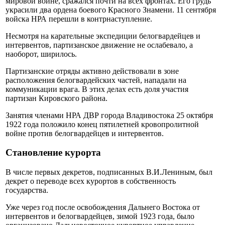
мировой войне, сражался почти на всех фронтах. Его грудь
украсили два ордена боевого Красного Знамени. 11 сентября
войска НРА перешли в контрнаступление.
Несмотря на карательные экспедиции белогвардейцев и
интервентов, партизанское движение не ослабевало, а
наоборот, ширилось.
Партизанские отряды активно действовали в зоне
расположения белогвардейских частей, нападали на
коммуникации врага. В этих делах есть доля участия
партизан Кировского района.
Занятия членами НРА ДВР города Владивостока 25 октября
1922 года положило конец пятилетней кровопролитной
войне против белогвардейцев и интервентов.
Становление курорта
В числе первых декретов, подписанных В.И.Лениным, был
декрет о переводе всех курортов в собственность
государства.
Уже через год после освобождения Дальнего Востока от
интервентов и белогвардейцев, зимой 1923 года, было