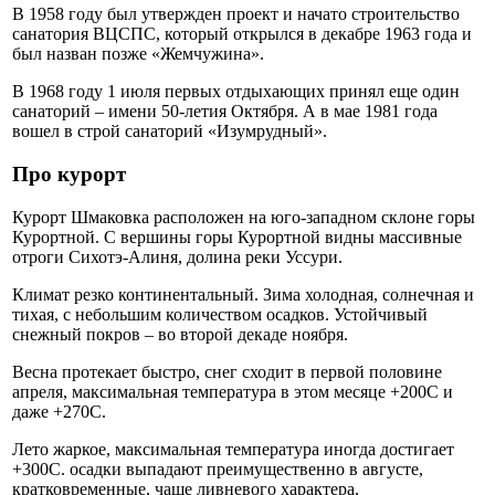
В 1958 году был утвержден проект и начато строительство
санатория ВЦСПС, который открылся в декабре 1963 года и
был назван позже «Жемчужина».
В 1968 году 1 июля первых отдыхающих принял еще один
санаторий – имени 50-летия Октября. А в мае 1981 года
вошел в строй санаторий «Изумрудный».
Про курорт
Курорт Шмаковка расположен на юго-западном склоне горы
Курортной. С вершины горы Курортной видны массивные
отроги Сихотэ-Алиня, долина реки Уссури.
Климат резко континентальный. Зима холодная, солнечная и
тихая, с небольшим количеством осадков. Устойчивый
снежный покров – во второй декаде ноября.
Весна протекает быстро, снег сходит в первой половине
апреля, максимальная температура в этом месяце +200С и
даже +270С.
Лето жаркое, максимальная температура иногда достигает
+300С. осадки выпадают преимущественно в августе,
кратковременные, чаще ливневого характера,