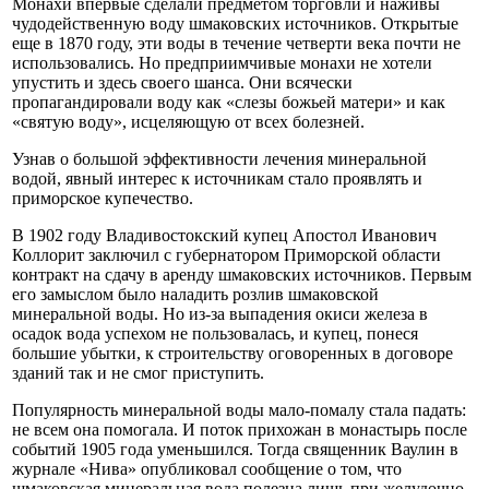
Монахи впервые сделали предметом торговли и наживы
чудодейственную воду шмаковских источников. Открытые
еще в 1870 году, эти воды в течение четверти века почти не
использовались. Но предприимчивые монахи не хотели
упустить и здесь своего шанса. Они всячески
пропагандировали воду как «слезы божьей матери» и как
«святую воду», исцеляющую от всех болезней.
Узнав о большой эффективности лечения минеральной
водой, явный интерес к источникам стало проявлять и
приморское купечество.
В 1902 году Владивостокский купец Апостол Иванович
Коллорит заключил с губернатором Приморской области
контракт на сдачу в аренду шмаковских источников. Первым
его замыслом было наладить розлив шмаковской
минеральной воды. Но из-за выпадения окиси железа в
осадок вода успехом не пользовалась, и купец, понеся
большие убытки, к строительству оговоренных в договоре
зданий так и не смог приступить.
Популярность минеральной воды мало-помалу стала падать:
не всем она помогала. И поток прихожан в монастырь после
событий 1905 года уменьшился. Тогда священник Ваулин в
журнале «Нива» опубликовал сообщение о том, что
шмаковская минеральная вода полезна лишь при желудочно-