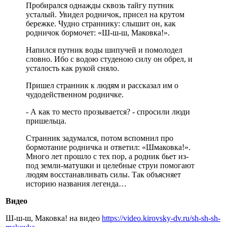
Пробирался однажды сквозь тайгу путник
усталый. Увидел родничок, присел на крутом
бережке. Чудно страннику: слышит он, как
родничок бормочет: «Ш-ш-ш, Маковка!».
Напился путник воды шипучей и помолодел
словно. Ибо с водою студеною силу он обрел, и
усталость как рукой сняло.
Пришел странник к людям и рассказал им о
чудодейственном родничке.
- А как то место прозывается? - спросили люди
пришельца.
Странник задумался, потом вспомнил про
бормотание родничка и ответил: «Шмаковка!».
Много лет прошло с тех пор, а родник бьет из-
под земли-матушки и целебные струи помогают
людям восстанавливать силы. Так объясняет
историю названия легенда…
Видео
Ш-ш-ш, Маковка! на видео
https://video.kirovsky-dv.ru/sh-sh-sh-