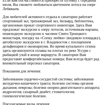
Если вам посчастливится приобрести путевку с середины
июля, Вы сможете любоваться цветением лотоса на озере
Лебяжьем.
Для любителей активного отдыха в санатории работает
спортивный зал, тренажерный зал, бильярд, библиотека,
организован прокат спортивного инвентаря. Здесь Вам
предложат экскурсии к озеру лотосов, источникам нарзана,
пешеходную экскурсию к часовне Свято-Троицкого
монастыря, поездку на «Сопку любви» (видовую площадку),
автобусную экскурсию в г. Владивосток с посещением
дельфинария и океанариума. Во время купального сезона
здесь организуются сплавы на плотах по реке Уссури с
рыбацкой ухой в конце маршрута. В санатории Вам
предоставят комфортабельные номера; Вам всегда будет рад
внимательный персонал санатория.
Показания для лечения:
Заболевания сердечно-сосудистой системы; заболевания
желудочно-кишечного тракта; болезни системы органов
дыхания; неврозы; болезни опорно-двигательного аппарата;
андрология; сахарный диабет; стоматология;
гинекологические болезни.
Предлагаемые виды лечения: