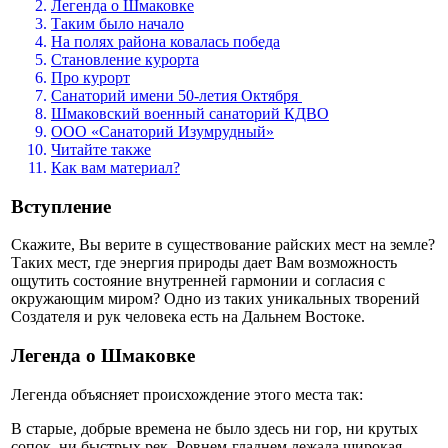
Легенда о Шмаковке
Таким было начало
На полях района ковалась победа
Становление курорта
Про курорт
Санаторий имени 50-летия Октября
Шмаковский военный санаторий КДВО
ООО «Санаторий Изумрудный»
Читайте также
Как вам материал?
Вступление
Скажите, Вы верите в существование райских мест на земле?
Таких мест, где энергия природы дает Вам возможность
ощутить состояние внутренней гармонии и согласия с
окружающим миром? Одно из таких уникальных творений
Создателя и рук человека есть на Дальнем Востоке.
Легенда о Шмаковке
Легенда объясняет происхождение этого места так:
В старые, добрые времена не было здесь ни гор, ни крутых
сопок, ни быстрых рек. Ровнем-гладнем лежала широкая