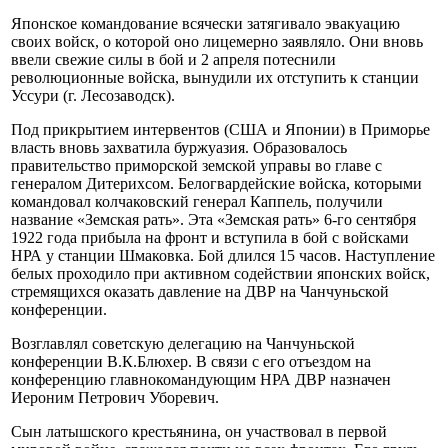
Японское командование всячески затягивало эвакуацию
своих войск, о которой оно лицемерно заявляло. Они вновь
ввели свежие силы в бой и 2 апреля потеснили
революционные войска, вынудили их отступить к станции
Уссури (г. Лесозаводск).
Под прикрытием интервентов (США и Японии) в Приморье
власть вновь захватила буржуазия. Образовалось
правительство приморской земской управы во главе с
генералом Дитерихсом. Белогвардейские войска, которыми
командовал колчаковский генерал Каппель, получили
название «Земская рать». Эта «Земская рать» 6-го сентября
1922 года прибыла на фронт и вступила в бой с войсками
НРА у станции Шмаковка. Бой длился 15 часов. Наступление
белых проходило при активном содействии японских войск,
стремящихся оказать давление на ДВР на Чанчуньской
конференции.
Возглавлял советскую делегацию на Чанчуньской
конференции В.К.Блюхер. В связи с его отъездом на
конференцию главнокомандующим НРА ДВР назначен
Иероним Петрович Уборевич.
Сын латышского крестьянина, он участвовал в первой