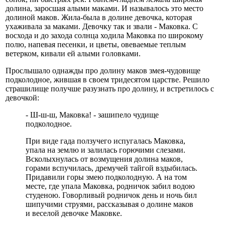
долина, заросшая алыми маками. И называлось это место
долиной маков. Жила-была в долине девочка, которая
ухаживала за маками. Девочку так и звали - Маковка. С
восхода и до захода солнца ходила Маковка по широкому
полю, напевая песенки, и цветы, овеваемые теплым
ветерком, кивали ей алыми головками.
Прослышало однажды про долину маков змея-чудовище
подколодное, жившая в своем тридесятом царстве. Решило
страшилище получше разузнать про долину, и встретилось с
девочкой:
- Ш-ш-ш, Маковка! - зашипело чудище
подколодное.
При виде гада ползучего испугалась Маковка,
упала на землю и залилась горючими слезами.
Всколыхнулась от возмущения долина маков,
горами вспучилась, дремучей тайгой вздыбилась.
Придавили горы змею подколодную. А на том
месте, где упала Маковка, родничок забил водою
студеною. Говорливый родничок день и ночь бил
шипучими струями, рассказывая о долине маков
и веселой девочке Маковке.