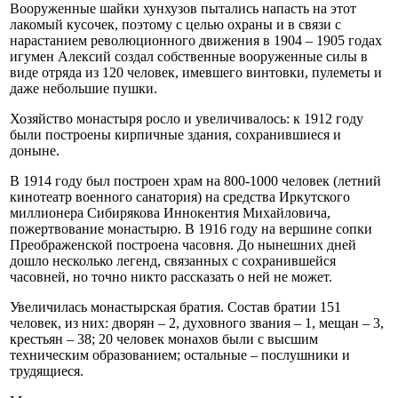
Вооруженные шайки хунхузов пытались напасть на этот
лакомый кусочек, поэтому с целью охраны и в связи с
нарастанием революционного движения в 1904 – 1905 годах
игумен Алексий создал собственные вооруженные силы в
виде отряда из 120 человек, имевшего винтовки, пулеметы и
даже небольшие пушки.
Хозяйство монастыря росло и увеличивалось: к 1912 году
были построены кирпичные здания, сохранившиеся и
доныне.
В 1914 году был построен храм на 800-1000 человек (летний
кинотеатр военного санатория) на средства Иркутского
миллионера Сибирякова Иннокентия Михайловича,
пожертвование монастырю. В 1916 году на вершине сопки
Преображенской построена часовня. До нынешних дней
дошло несколько легенд, связанных с сохранившейся
часовней, но точно никто рассказать о ней не может.
Увеличилась монастырская братия. Состав братии 151
человек, из них: дворян – 2, духовного звания – 1, мещан – 3,
крестьян – 38; 20 человек монахов были с высшим
техническим образованием; остальные – послушники и
трудящиеся.