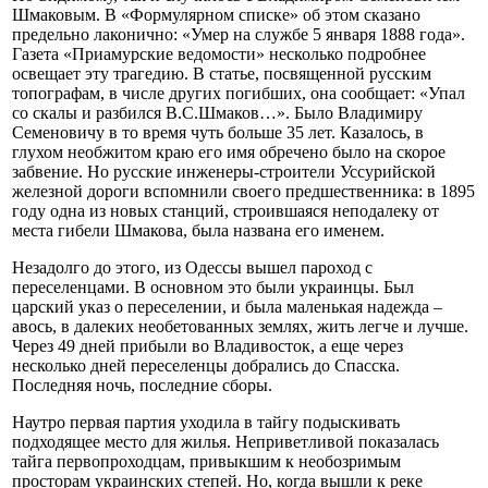
Шмаковым. В «Формулярном списке» об этом сказано
предельно лаконично: «Умер на службе 5 января 1888 года».
Газета «Приамурские ведомости» несколько подробнее
освещает эту трагедию. В статье, посвященной русским
топографам, в числе других погибших, она сообщает: «Упал
со скалы и разбился В.С.Шмаков…». Было Владимиру
Семеновичу в то время чуть больше 35 лет. Казалось, в
глухом необжитом краю его имя обречено было на скорое
забвение. Но русские инженеры-строители Уссурийской
железной дороги вспомнили своего предшественника: в 1895
году одна из новых станций, строившаяся неподалеку от
места гибели Шмакова, была названа его именем.
Незадолго до этого, из Одессы вышел пароход с
переселенцами. В основном это были украинцы. Был
царский указ о переселении, и была маленькая надежда –
авось, в далеких необетованных землях, жить легче и лучше.
Через 49 дней прибыли во Владивосток, а еще через
несколько дней переселенцы добрались до Спасска.
Последняя ночь, последние сборы.
Наутро первая партия уходила в тайгу подыскивать
подходящее место для жилья. Неприветливой показалась
тайга первопроходцам, привыкшим к необозримым
просторам украинских степей. Но, когда вышли к реке