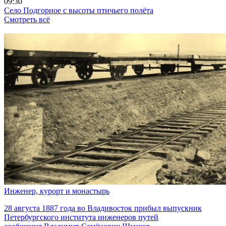
09:30
Село Подгорное c высоты птичьего полёта
Смотреть всё
Инженер, курорт и монастырь
28 августа 1887 года во Владивосток прибыл выпускник
Петербургского института инженеров путей