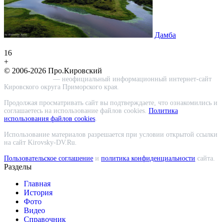
Дамба
16
+
© 2006-2026 Про.Кировский
Про.Кировский
— неофициальный информационный интернет-сайт
Кировского округа Приморского края.
Продолжая просматривать сайт вы подтверждаете, что ознакомились и
соглашаетесь на использование файлов cookies.
Политика
использования файлов cookies
.
Использование материалов разрешается при условии открытой ссылки
на сайт Kirovsky-DV.Ru.
Пользовательское соглашение
и
политика конфиденциальности
сайта.
Разделы
Главная
История
Фото
Видео
Справочник