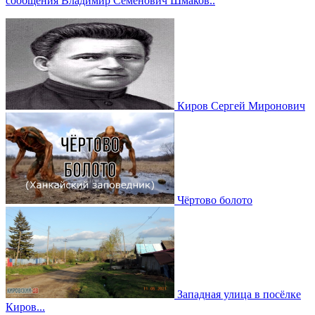
сообщения Владимир Семёнович Шмаков..
Киров Сергей Миронович
Чёртово болото
Западная улица в посёлке
Киров...