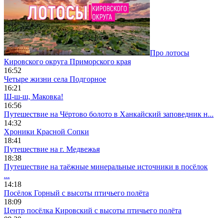
Про лотосы
Кировского округа Приморского края
16:52
Четыре жизни села Подгорное
16:21
Ш-ш-ш, Маковка!
16:56
Путешествие на Чёртово болото в Ханкайский заповедник н...
14:32
Хроники Красной Сопки
18:41
Путешествие на г. Медвежья
18:38
Путешествие на таёжные минеральные источники в посёлок
...
14:18
Посёлок Горный c высоты птичьего полёта
18:09
Центр посёлка Кировский c высоты птичьего полёта