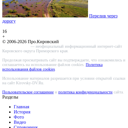
Перелив через
дорогу
16
+
© 2006-2026 Про.Кировский
Про.Кировский
— неофициальный информационный интернет-сайт
Кировского округа Приморского края.
Продолжая просматривать сайт вы подтверждаете, что ознакомились и
соглашаетесь на использование файлов cookies.
Политика
использования файлов cookies
.
Использование материалов разрешается при условии открытой ссылки
на сайт Kirovsky-DV.Ru.
Пользовательское соглашение
и
политика конфиденциальности
сайта.
Разделы
Главная
История
Фото
Видео
Справочник