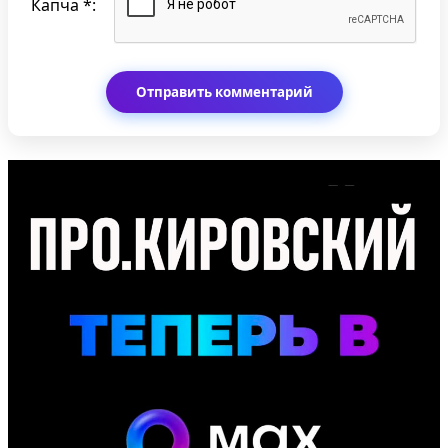
Капча *: