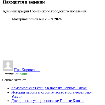
Находится в ведении
Администрации Горненского городского поселения
Материал обновлён
25.09.2024
👍
0
👎
0
Про.Кировский
Статус:
онлайн
Сейчас читают
Комсомольская улица в посёлке Горные Ключи
История парома и строительство моста через реку
Уссури
Днепровская улица в поселке Горные Ключи