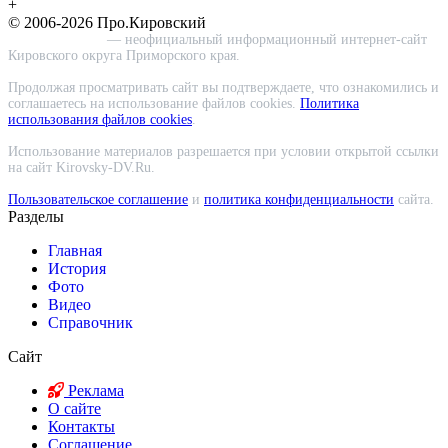
+
© 2006-2026 Про.Кировский
Про.Кировский
— неофициальный информационный интернет-сайт
Кировского округа Приморского края.
Продолжая просматривать сайт вы подтверждаете, что ознакомились и
соглашаетесь на использование файлов cookies.
Политика
использования файлов cookies
.
Использование материалов разрешается при условии открытой ссылки
на сайт Kirovsky-DV.Ru.
Пользовательское соглашение
и
политика конфиденциальности
сайта.
Разделы
Главная
История
Фото
Видео
Справочник
Сайт
Реклама
О сайте
Контакты
Соглашение