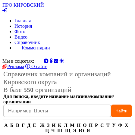
ПРО.
КИРОВСКИЙ
Главная
История
Фото
Видео
Справочник
Комментарии
Мы в соцсетях:
Реклама
О сайте
Справочник компаний и организаций
Кировского округа
В базе
550
организаций
Для поиска, введите название магазина/компании/
организации
Найти
А
Б
В
Г
Д
Е
Ж
З
И
К
Л
М
Н
О
П
Р
С
Т
У
Ф
Х
Ц
Ч
Ш
Щ
Э
Ю
Я