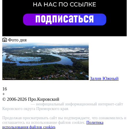
Фото дня
Залив Южный
16
+
© 2006-2026 Про.Кировский
Про.Кировский
— неофициальный информационный интернет-сайт
Кировского округа Приморского края.
Продолжая просматривать сайт вы подтверждаете, что ознакомились и
соглашаетесь на использование файлов cookies.
Политика
использования файлов cookies
.