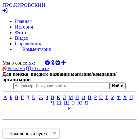
ПРО.
КИРОВСКИЙ
Главная
История
Фото
Видео
Справочник
Комментарии
Мы в соцсетях:
Реклама
О сайте
Для поиска, введите название магазина/компании/
организации
А
Б
В
Г
Д
Е
Ж
З
И
К
Л
М
Н
О
П
Р
С
Т
У
Ф
Х
Ц
Ч
Ш
Щ
Э
Ю
Я
Е