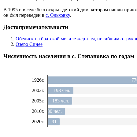
В 1995 г. в селе был открыт детский дом, котором нашли приют
он был переведен в
с. Ольховку
.
Достопримечательности
Обелиск на братской могиле жертвам, погибшим от рук 
Озеро Синее
Численность населения в с. Степановка по годам
1926г.
77
2002г.
193 чел.
2005г.
183 чел.
2010г.
130 чел.
2020г.
91
чел.