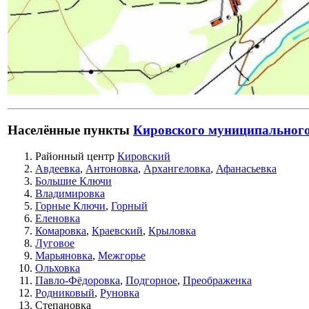
Населённые пункты
Кировского муниципального
Районный центр
Кировский
Авдеевка
,
Антоновка
,
Архангеловка
,
Афанасьевка
Большие Ключи
Владимировка
Горные Ключи
,
Горный
Еленовка
Комаровка
,
Краевский
,
Крыловка
Луговое
Марьяновка
,
Межгорье
Ольховка
Павло-Фёдоровка
,
Подгорное
,
Преображенка
Родниковый
,
Руновка
Степановка