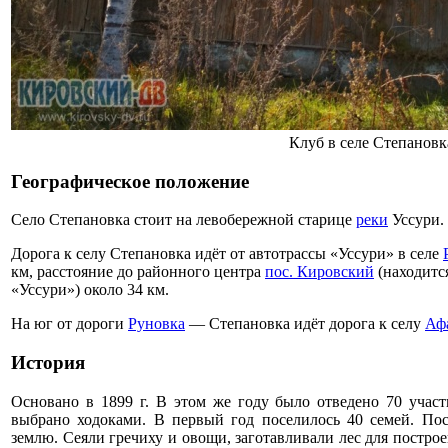
Клуб в селе Степановк
Географическое положение
Село Степановка стоит на левобережной старице
реки
Уссури.
Дорога к селу Степановка идёт от автотрассы «Уссури» в селе
км, расстояние до районного центра
пос. Кировский
(находится
«Уссури») около 34 км.
На юг от дороги
Руновка
— Степановка идёт дорога к селу
Аф
История
Основано в 1899 г. В этом же году было отведено 70 участ
выбрано ходоками. В первый год поселилось 40 семей. Пос
землю. Сеяли гречиху и овощи, заготавливали лес для постро