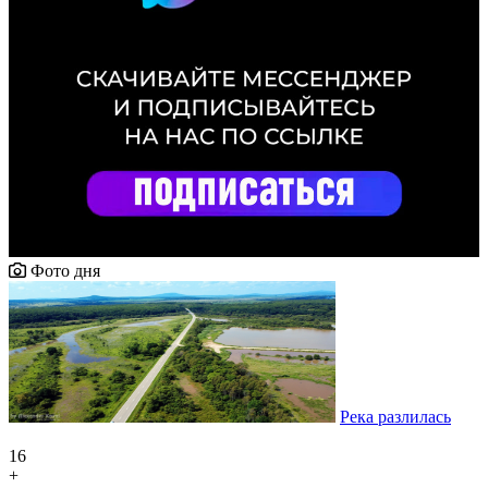
Фото дня
Река разлилась
16
+