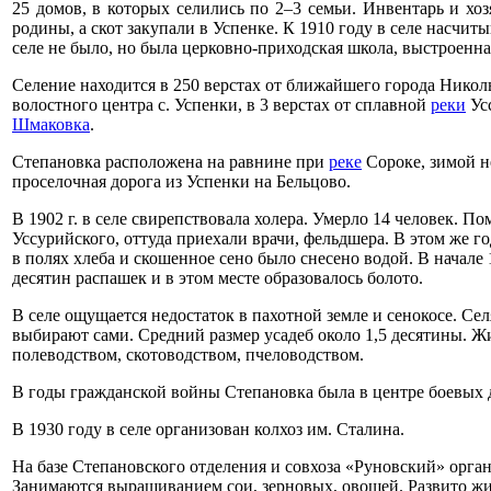
25 домов, в которых селились по 2–3 семьи. Инвентарь и хо
родины, а скот закупали в Успенке. К 1910 году в селе насчиты
селе не было, но была церковно-приходская школа, выстроенная
Селение находится в 250 верстах от ближайшего города Николь
волостного центра с. Успенки, в 3 верстах от сплавной
реки
Усс
Шмаковка
.
Степановка расположена на равнине при
реке
Сороке, зимой н
проселочная дорога из Успенки на Бельцово.
В 1902 г. в селе свирепствовала холера. Умерло 14 человек. 
Уссурийского, оттуда приехали врачи, фельдшера. В этом же 
в полях хлеба и скошенное сено было снесено водой. В начале 
десятин распашек и в этом месте образовалось болото.
В селе ощущается недостаток в пахотной земле и сенокосе. Селя
выбирают сами. Средний размер усадеб около 1,5 десятины. 
полеводством, скотоводством, пчеловодством.
В годы гражданской войны Степановка была в центре боевых 
В 1930 году в селе организован колхоз им. Сталина.
На базе Степановского отделения и совхоза «Руновский» орг
Занимаются выращиванием сои, зерновых, овощей. Развито ж