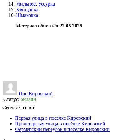
Увальное
,
Уссурка
Хвищанка
Шмаковка
Материал обновлён
22.05.2025
👍
0
👎
0
Про.Кировский
Статус:
онлайн
Сейчас читают
Первая улица в посёлке Кировский
Пролетарская улица в посёлке Кировский
Фермерский переулок в посёлке Кировский