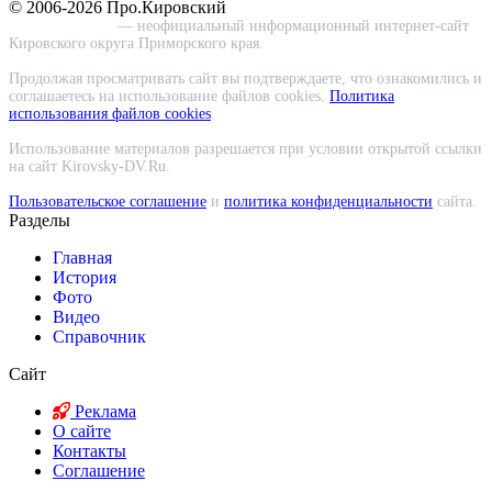
© 2006-2026 Про.Кировский
Про.Кировский
— неофициальный информационный интернет-сайт
Кировского округа Приморского края.
Продолжая просматривать сайт вы подтверждаете, что ознакомились и
соглашаетесь на использование файлов cookies.
Политика
использования файлов cookies
.
Использование материалов разрешается при условии открытой ссылки
на сайт Kirovsky-DV.Ru.
Пользовательское соглашение
и
политика конфиденциальности
сайта.
Разделы
Главная
История
Фото
Видео
Справочник
Сайт
Реклама
О сайте
Контакты
Соглашение