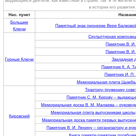
выдающиеся деятели, как известные в стране, так и те жители 
в истории его развития
Нас. пункт
Назван
Большие
Памятный знак пионерке Вере Балково
Ключи
Скульптурная компози
Памятник В. И
Памятник В. И
Горные Ключи
Закладная 
Памятник К. А. 
Памятник И. П.
Мемориальная плита Цымбал
Трактору-труженику сове
Памятник С. М. Кирову – выдающ
Мемориальная доска В. М. Малаева – руководит
Мемориальная плита выпускникам школы,
Кировский
Мемориальная доска памяти первых выпускник
Памятник В. И. Ленину – организатору и р
Книга памяти-памятник погибши