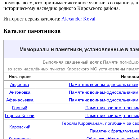
помощь всем, кто принимает активное участие в создании дан
историческому наследию родного Кировского района.
Интернет версия каталога:
Alexander Koval
Каталог памятников
Мемориалы и памятники, установленные в пам
Выполняя священный долг к Памяти погибших
во всех населённых пунктах Кировского МО установлены памят
Нас. пункт
Назван
Авдеевка
Памятник воинам-односельчанам
Антоновка
Памятник воинам-односельчанам
Афанасьевка
Памятник воинам-односельчанам
Горный
Памятник воинам, павши
Горные Ключи
Памятник воинам, павши
Героям Кировчанам, погибшим за св
Кировский
Памятник братьям-тан
Комаровка
Обелиск «Никто не забыт,