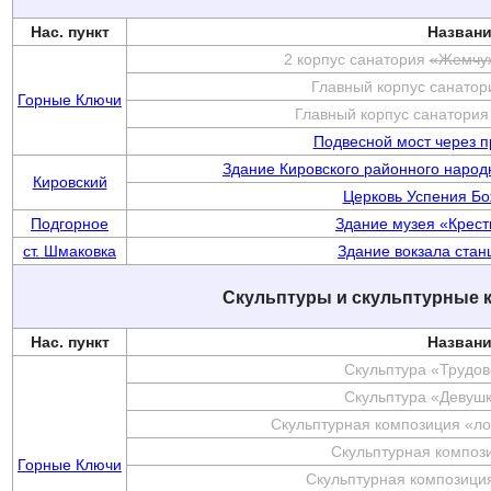
Нас. пункт
Назван
2 корпус санатория
«Жемчу
Главный корпус санато
Горные Ключи
Главный корпус санатория
Подвесной мост через п
Здание Кировского районного народ
Кировский
Церковь Успения Б
Подгорное
Здание музея «Крест
ст. Шмаковка
Здание вокзала ста
Скульптуры и скульптурные 
Нас. пункт
Назван
Скульптура «Трудов
Скульптура «Девушк
Скульптурная композиция «ло
Скульптурная композ
Горные Ключи
Скульптурная композиция