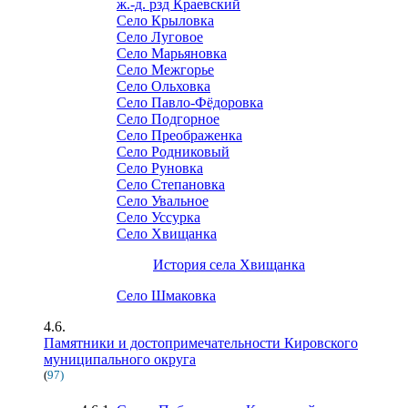
ж.-д. рзд Краевский
Село Крыловка
Село Луговое
Село Марьяновка
Село Межгорье
Село Ольховка
Село Павло-Фёдоровка
Село Подгорное
Село Преображенка
Село Родниковый
Село Руновка
Село Степановка
Село Увальное
Село Уссурка
Село Хвищанка
История села Хвищанка
Село Шмаковка
4.6.
Памятники и достопримечательности Кировского
муниципального округа
(
97)