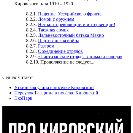
Кировского р-на 1919 – 1920.
8.2.1.
Падение Уссурийского фронта
8.2.2.
Домой с оружием
8.2.3.
Нет контрреволюции и интервенции!
8.2.4.
Таежная армия
8.2.5.
Дальневосточный батька Махно
8.2.6.
Партизанская война
8.2.7.
Разгром
8.2.8.
Объединение отрядов
8.2.9.
«Партизанские отряды занимали города»
8.2.10. Продолжение не следует...
Сейчас читают
Уткинская улица в посёлке Кировский
Переулок Гагарина в посёлке Кировский
ЭкоПарк