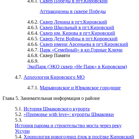
4.6.1.
Сквер Победы в пгт.Кировский
Аттракционы в сквере Победы
4.6.2.
Сквер Ленина в пгт.Кировский
4.6.3.
Сквер Школьный в пгт.Кировский
4.6.4.
Сквер им. Кирова в пгт.Кировский
4.6.5.
Сквер Дети Войны в пгт.Кировский
4.6.6.
Сквер имени Арсеньева в пгт.Кировский
4.6.7.
Парк «Семейный» в кп.Горные Ключи
4.6.8. Сквер Памяти
4.6.9.
ЭкоПарк (ЭКО сквер «Не Парк» в Кировском)
4.7.
Археология Кировского МО
4.7.1.
Марьяновское и Юрковское городище
Глава 5. Занимательная информация о районе
5.1.
История Шмаковского курорта
5.2.
«Приморье with love»: курорты Шмаковки
5.3.
История парома и строительство моста через реку
Уссури
5.4.
Хронология новогодних ёлок в посёлке Кировский