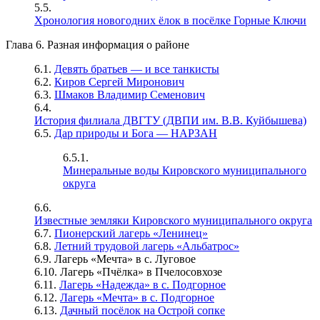
5.5.
Хронология новогодних ёлок в посёлке Горные Ключи
Глава 6. Разная информация о районе
6.1.
Девять братьев — и все танкисты
6.2.
Киров Сергей Миронович
6.3.
Шмаков Владимир Семенович
6.4.
История филиала ДВГТУ (ДВПИ им. В.В. Куйбышева)
6.5.
Дар природы и Бога — НАРЗАН
6.5.1.
Минеральные воды Кировского муниципального
округа
6.6.
Известные земляки Кировского муниципального округа
6.7.
Пионерский лагерь «Ленинец»
6.8.
Летний трудовой лагерь «Альбатрос»
6.9. Лагерь «Мечта» в с. Луговое
6.10. Лагерь «Пчёлка» в Пчелосовхозе
6.11.
Лагерь «Надежда» в с. Подгорное
6.12.
Лагерь «Мечта» в с. Подгорное
6.13.
Дачный посёлок на Острой сопке