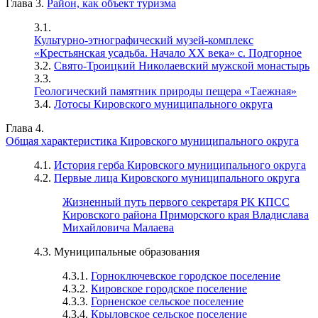
Глава 3.
Район, как объект туризма
3.1.
Культурно-этнографический музей-комплекс
«Крестьянская усадьба. Начало ХХ века» с. Подгорное
3.2.
Свято-Троицкий Николаевский мужской монастырь
3.3.
Геологический памятник природы пещера «Таежная»
3.4.
Лотосы Кировского муниципального округа
Глава 4.
Общая характеристика Кировского муниципального округа
4.1.
История герба Кировского муниципального округа
4.2.
Первые лица Кировского муниципального округа
Жизненный путь первого секретаря РК КПСС
Кировского района Приморского края Владислава
Михайловича Малаева
4.3. Муниципальные образования
4.3.1.
Горноключевское городское поселение
4.3.2.
Кировское городское поселение
4.3.3.
Горненское сельское поселение
4.3.4.
Крыловское сельское поселение