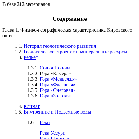
В базе
313
материалов
Содержание
Глава 1. Физико-географическая характеристика Кировского
округа
1.1.
История геологического развития
1.2.
Геологическое строение и минеральные ресурсы
1.3.
Рельеф
1.3.1.
Сопка Попова
1.3.2. Гора «Камера»
1.3.3.
Гора «Медвежья»
1.3.4.
Гора «Флаговая»
1.3.5.
Гора «Снеговая»
1.3.6.
Гора «Золотая»
1.4.
Климат
1.5.
Внутренние и Подземные воды
1.6.1.
Реки
Река Уссури
Река Шмаковка