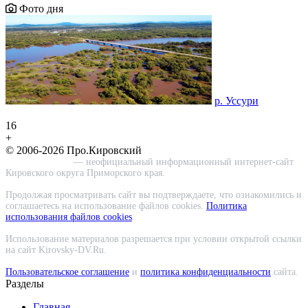
Фото дня
р. Уссури
16
+
© 2006-2026 Про.Кировский
Про.Кировский
— неофициальный информационный интернет-сайт
Кировского округа Приморского края.
Продолжая просматривать сайт вы подтверждаете, что ознакомились и
соглашаетесь на использование файлов cookies.
Политика
использования файлов cookies
.
Использование материалов разрешается при условии открытой ссылки
на сайт Kirovsky-DV.Ru.
Пользовательское соглашение
и
политика конфиденциальности
сайта.
Разделы
Главная